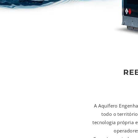
RE
A Aquífero Engenha
todo o territór
tecnologia própria 
operadores