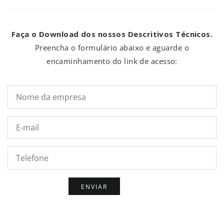
Faça o Download dos nossos Descritivos Técnicos.
Preencha o formulário abaixo e aguarde o
encaminhamento do link de acesso:
Nome
da
empresa*
E-
mail*
Telefone