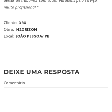
deixar de trabalhar com vocês. Parabéns pelo serviço,
muito profissional.”
Cliente:
DRX
Obra:
H2ORIZON
Local:
JOÃO PESSOA/ PB
DEIXE UMA RESPOSTA
Comentário