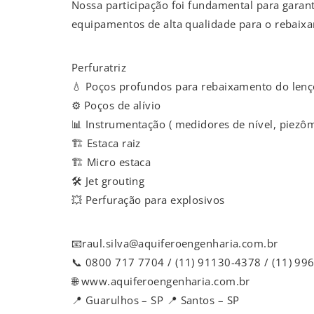
Nossa participação foi fundamental para garant
equipamentos de alta qualidade para o rebaixa
Perfuratriz
💧 Poços profundos para rebaixamento do lenço
⚙️ Poços de alívio
📊 Instrumentação ( medidores de nível, piezôm
🏗️ Estaca raiz
🏗️ Micro estaca
🛠️ Jet grouting
💥 Perfuração para explosivos
📧raul.silva@aquiferoengenharia.com.br
📞 0800 717 7704 / (11) 91130-4378 / (11) 9
🌐 www.aquiferoengenharia.com.br
📍 Guarulhos – SP 📍 Santos – SP