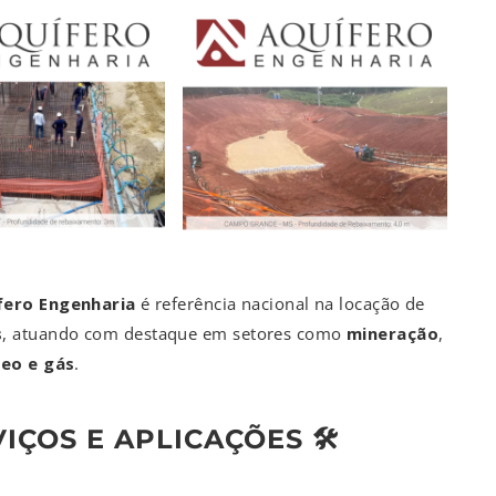
fero Engenharia
é referência nacional na locação de
s
, atuando com destaque em setores como
mineração
,
leo e gás
.
IÇOS E APLICAÇÕES 🛠️