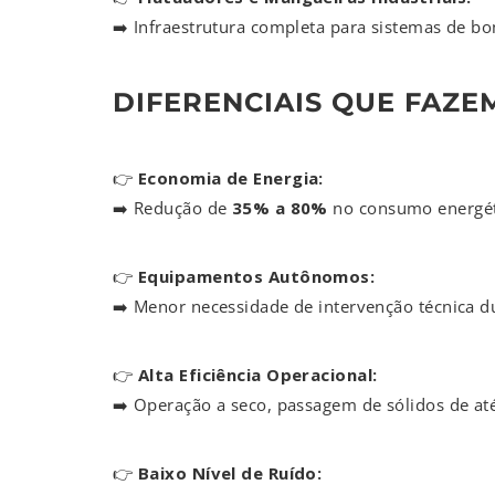
➡️ Infraestrutura completa para sistemas de b
DIFERENCIAIS QUE FAZEM
👉
Economia de Energia:
➡️ Redução de
35% a 80%
no consumo energét
👉
Equipamentos Autônomos:
➡️ Menor necessidade de intervenção técnica d
👉
Alta Eficiência Operacional:
➡️ Operação a seco, passagem de sólidos de a
👉
Baixo Nível de Ruído: