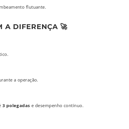
ombeamento flutuante.
 A DIFERENÇA 🚀
ico.
urante a operação.
té
3 polegadas
e desempenho contínuo.