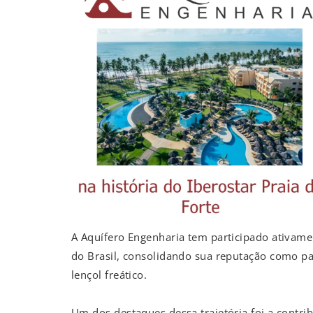
A Aquífero Engenharia tem participado ativame
do Brasil, consolidando sua reputação como pa
lençol freático.
Um dos destaques dessa trajetória foi a contr