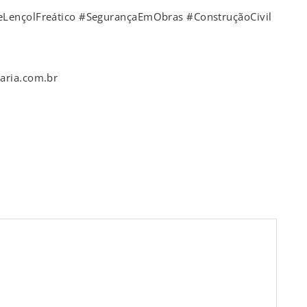
eLençolFreático #SegurançaEmObras #ConstruçãoCivil
aria.com.br