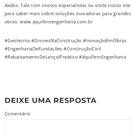
dados. Fale com nossos especialistas ou visite nosso site
para saber mais sobre soluções inovadoras para grandes
obras: www.aquiferoengenharia.com.br
#Geotecnia #DronesNaConstrução #InovaçãoEmObras
#EngenhariaDeFundações #ConstruçãoCivil
#RebaixamentoDeLençolFreático #AquíferoEngenharia
DEIXE UMA RESPOSTA
Comentário