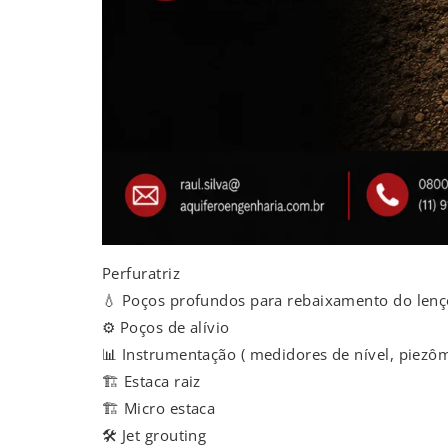
Perfuratriz
💧 Poços profundos para rebaixamento do lenço
⚙️ Poços de alívio
📊 Instrumentação ( medidores de nível, piezôm
🏗️ Estaca raiz
🏗️ Micro estaca
🛠️ Jet grouting