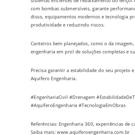
sistemas eficientes de rebaixamento do lençol 
com bombas submersíveis, garante performan
disso, equipamentos modernos e tecnologia pr
produtividade e reduzindo riscos.
Canteiros bem planejados, como o da imagem, e
engenharia em prol de soluções completas e su
Precisa garantir a estabilidade do seu projeto 
Aquífero Engenharia.
#EngenhariaCivil #Drenagem #EstabilidadeDeT
#AquíferoEngenharia #TecnologiaEmObras
Referências: Engenharia 360, experiências de 
Saiba mais: www.aquiferoengenharia.com.br