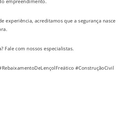
 do empreendimento.
de experiência, acreditamos que a segurança nasce
bra.
? Fale com nossos especialistas.
RebaixamentoDeLençolFreático #ConstruçãoCivil