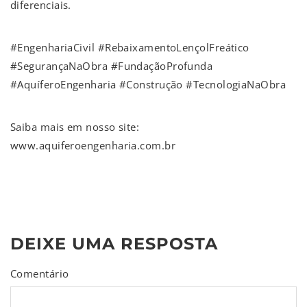
diferenciais.
#EngenhariaCivil #RebaixamentoLençolFreático
#SegurançaNaObra #FundaçãoProfunda
#AquíferoEngenharia #Construção #TecnologiaNaObra
Saiba mais em nosso site:
www.aquiferoengenharia.com.br
DEIXE UMA RESPOSTA
Comentário