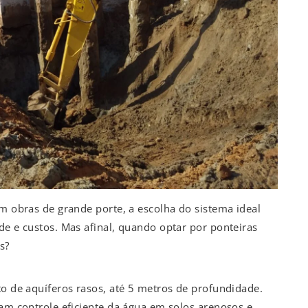
em obras de grande porte, a escolha do sistema ideal
de e custos. Mas afinal, quando optar por ponteiras
s?
to de aquíferos rasos, até 5 metros de profundidade.
nam controle eficiente da água em solos arenosos e