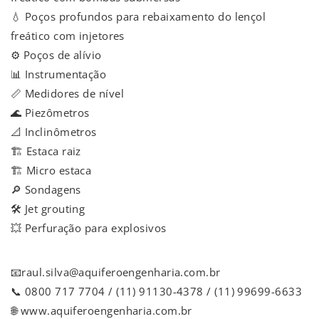
💧 Poços profundos para rebaixamento do lençol
freático com injetores
⚙️ Poços de alívio
📊 Instrumentação
📏 Medidores de nível
🌊 Piezômetros
📐 Inclinômetros
🏗️ Estaca raiz
🏗️ Micro estaca
🔎 Sondagens
🛠️ Jet grouting
💥 Perfuração para explosivos
📧raul.silva@aquiferoengenharia.com.br
📞 0800 717 7704 / (11) 91130-4378 / (11) 99699-6633
🌐 www.aquiferoengenharia.com.br