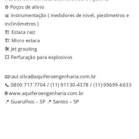
⚙️ Poços de alívio
📊 Instrumentação ( medidores de nível, piezômetros e
inclinômetros )
🏗️ Estaca raiz
🏗️ Micro estaca
🛠️ Jet grouting
💥 Perfuração para explosivos
📧raul.silva@aquiferoengenharia.com.br
📞 0800 717 7704 / (11) 91130-4378 / (11) 99699-6633
🌐 www.aquiferoengenharia.com.br
📍 Guarulhos – SP 📍 Santos – SP