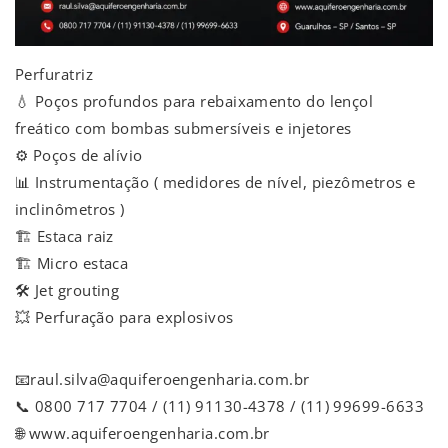
Perfuratriz
💧 Poços profundos para rebaixamento do lençol
freático com bombas submersíveis e injetores
⚙️ Poços de alívio
📊 Instrumentação ( medidores de nível, piezômetros e
inclinômetros )
🏗️ Estaca raiz
🏗️ Micro estaca
🛠️ Jet grouting
💥 Perfuração para explosivos
📧raul.silva@aquiferoengenharia.com.br
📞 0800 717 7704 / (11) 91130-4378 / (11) 99699-6633
🌐 www.aquiferoengenharia.com.br