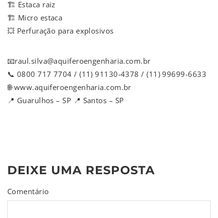
🏗️ Estaca raiz
🏗️ Micro estaca
💥 Perfuração para explosivos
📧raul.silva@aquiferoengenharia.com.br
📞 0800 717 7704 / (11) 91130-4378 / (11) 99699-6633
🌐 www.aquiferoengenharia.com.br
📍 Guarulhos – SP 📍 Santos – SP
DEIXE UMA RESPOSTA
Comentário