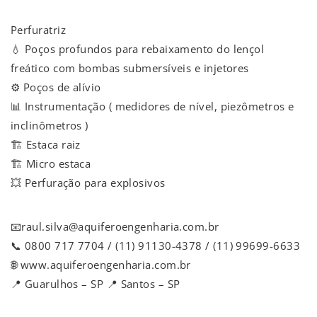
Perfuratriz
💧 Poços profundos para rebaixamento do lençol
freático com bombas submersíveis e injetores
⚙️ Poços de alívio
📊 Instrumentação ( medidores de nível, piezômetros e
inclinômetros )
🏗️ Estaca raiz
🏗️ Micro estaca
💥 Perfuração para explosivos
📧raul.silva@aquiferoengenharia.com.br
📞 0800 717 7704 / (11) 91130-4378 / (11) 99699-6633
🌐 www.aquiferoengenharia.com.br
📍 Guarulhos – SP 📍 Santos – SP